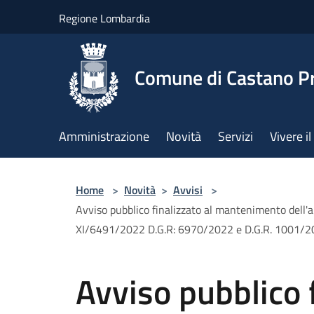
Salta al contenuto principale
Regione Lombardia
Comune di Castano P
Amministrazione
Novità
Servizi
Vivere 
Home
>
Novità
>
Avvisi
>
Avviso pubblico finalizzato al mantenimento dell'a
XI/6491/2022 D.G.R: 6970/2022 e D.G.R. 1001/
Avviso pubblico f