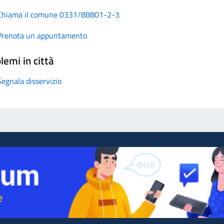
Chiama il comune 0331/88801-2-3
Prenota un appuntamento
lemi in città
Segnala disservizio