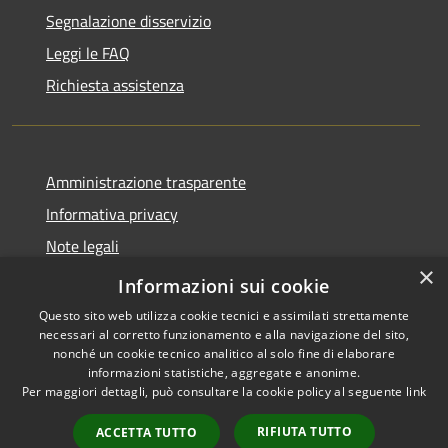
Segnalazione disservizio
Leggi le FAQ
Richiesta assistenza
Amministrazione trasparente
Informativa privacy
Note legali
×
Dichiarazione di accessibilità
Informazioni sui cookie
Questo sito web utilizza cookie tecnici e assimilati strettamente
necessari al corretto funzionamento e alla navigazione del sito,
nonché un cookie tecnico analitico al solo fine di elaborare
informazioni statistiche, aggregate e anonime.
RSS
Copyright © 2026 • Comune di
Per maggiori dettagli, può consultare la cookie policy al seguente
link
Accessibilità
Castano Primo • Powered by
Privacy
Municipium
Accesso
•
RIFIUTA TUTTO
ACCETTA TUTTO