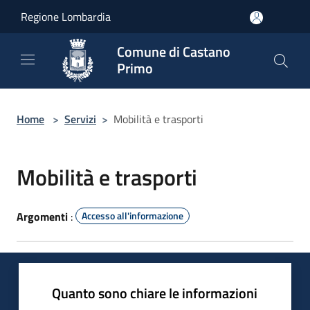
Salta al contenuto principale
Regione Lombardia
Comune di Castano
Primo
Home
>
Servizi
>
Mobilità e trasporti
Mobilità e trasporti
Argomenti
:
Accesso all'informazione
Quanto sono chiare le informazioni