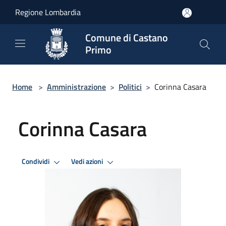
Salta al contenuto principale
Regione Lombardia
Comune di Castano
Primo
Home
>
Amministrazione
>
Politici
>
Corinna Casara
Corinna Casara
Condividi
Vedi azioni