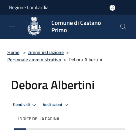
Salta al contenuto principale
Regione Lombardia
Comune di Castano
Primo
Home
>
Amministrazione
>
Personale amministrativo
>
Debora Albertini
Debora Albertini
Condividi
Vedi azioni
INDICE DELLA PAGINA