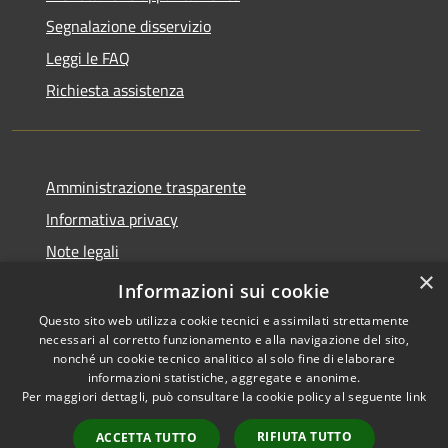
Segnalazione disservizio
Leggi le FAQ
Richiesta assistenza
Amministrazione trasparente
Informativa privacy
Note legali
×
Dichiarazione di accessibilità
Informazioni sui cookie
Questo sito web utilizza cookie tecnici e assimilati strettamente
necessari al corretto funzionamento e alla navigazione del sito,
nonché un cookie tecnico analitico al solo fine di elaborare
informazioni statistiche, aggregate e anonime.
RSS
Copyright © 2026 • Comune di
Per maggiori dettagli, può consultare la cookie policy al seguente
link
Accessibilità
Castano Primo • Powered by
Privacy
Municipium
Accesso
•
RIFIUTA TUTTO
ACCETTA TUTTO