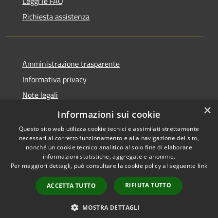
Leggi le FAQ
Richiesta assistenza
Amministrazione trasparente
Informativa privacy
Note legali
×
Dichiarazione di accessibilità
Informazioni sui cookie
Questo sito web utilizza cookie tecnici e assimilati strettamente
necessari al corretto funzionamento e alla navigazione del sito,
nonché un cookie tecnico analitico al solo fine di elaborare
informazioni statistiche, aggregate e anonime.
RSS
Copyright © 2026 • Comune di
Per maggiori dettagli, può consultare la cookie policy al seguente
link
Accessibilità
Castano Primo • Powered by
Privacy
Municipium
Accesso
•
RIFIUTA TUTTO
ACCETTA TUTTO
Cookie
redazione
Mappa del sito
MOSTRA DETTAGLI